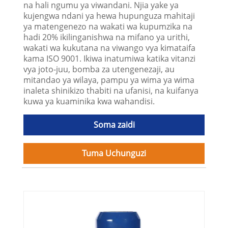
na hali ngumu ya viwandani. Njia yake ya
kujengwa ndani ya hewa hupunguza mahitaji
ya matengenezo na wakati wa kupumzika na
hadi 20% ikilinganishwa na mifano ya urithi,
wakati wa kukutana na viwango vya kimataifa
kama ISO 9001. Ikiwa inatumiwa katika vitanzi
vya joto-juu, bomba za utengenezaji, au
mitandao ya wilaya, pampu ya wima ya wima
inaleta shinikizo thabiti na ufanisi, na kuifanya
kuwa ya kuaminika kwa wahandisi.
Soma zaidi
Tuma Uchunguzi