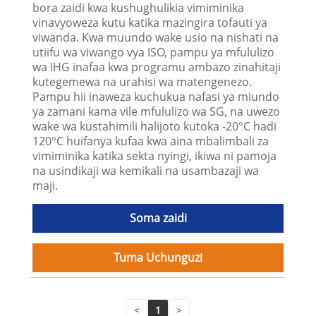
bora zaidi kwa kushughulikia vimiminika
vinavyoweza kutu katika mazingira tofauti ya
viwanda. Kwa muundo wake usio na nishati na
utiifu wa viwango vya ISO, pampu ya mfululizo
wa IHG inafaa kwa programu ambazo zinahitaji
kutegemewa na urahisi wa matengenezo.
Pampu hii inaweza kuchukua nafasi ya miundo
ya zamani kama vile mfululizo wa SG, na uwezo
wake wa kustahimili halijoto kutoka -20°C hadi
120°C huifanya kufaa kwa aina mbalimbali za
vimiminika katika sekta nyingi, ikiwa ni pamoja
na usindikaji wa kemikali na usambazaji wa
maji.
Soma zaidi
Tuma Uchunguzi
<
1
>