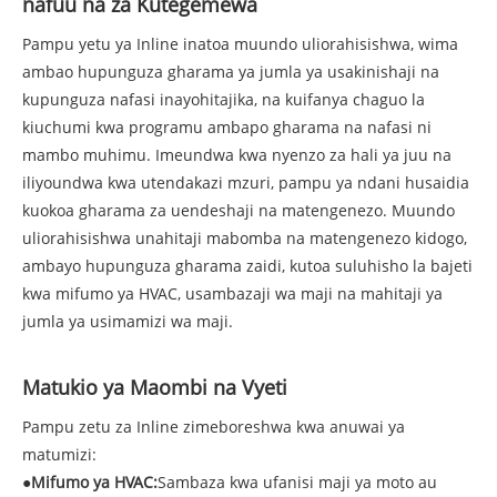
nafuu na za Kutegemewa
Pampu yetu ya Inline inatoa muundo uliorahisishwa, wima
ambao hupunguza gharama ya jumla ya usakinishaji na
kupunguza nafasi inayohitajika, na kuifanya chaguo la
kiuchumi kwa programu ambapo gharama na nafasi ni
mambo muhimu. Imeundwa kwa nyenzo za hali ya juu na
iliyoundwa kwa utendakazi mzuri, pampu ya ndani husaidia
kuokoa gharama za uendeshaji na matengenezo. Muundo
uliorahisishwa unahitaji mabomba na matengenezo kidogo,
ambayo hupunguza gharama zaidi, kutoa suluhisho la bajeti
kwa mifumo ya HVAC, usambazaji wa maji na mahitaji ya
jumla ya usimamizi wa maji.
Matukio ya Maombi na Vyeti
Pampu zetu za Inline zimeboreshwa kwa anuwai ya
matumizi:
●
Mifumo ya HVAC:
Sambaza kwa ufanisi maji ya moto au