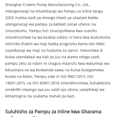
Shanghai Crowns Pump Manufacturing Co., Ltd.,
mtengenezaji na msambazaji wa Pampu za Inline tangu
2003, huleta zaidi ya miongo miwili ya utaalam katika
utengenezaji wa pampu za katikati zenye ufanisi na
zinazodumu. Pampu hizi zinazojulikana kwa usanifu
uliorahisishwa na wa kuokoa nafasi, ni bora kwa kudumisha
mtiririko thabiti wa maji katika programu kama vile HVAC,
usambazaji wa maji na huduma za ujenzi. Imeundwa ili
kutoa utendakazi wa hali ya juu na alama ndogo zaidi,
pampu zetu za ndani ni chaguo maarufu kwa watumiaji wa
kibiashara na wa kiviwanda sawa, na kutoa kutegemewa
kusiko na kifani. Pampu zote ni ISO 9001:2015, ISO
14001:2015, na ISO 45001:2018 zimeidhinishwa, kuhakikisha
zinakidhi viwango vya juu zaidi vya ubora, uwajibikaji wa
kimazingira, na usalama mahali pa kazi.
Suluhisho za Pampu za Inline kwa Gharama