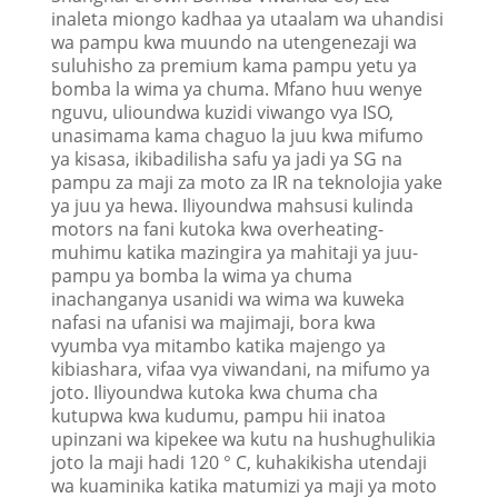
inaleta miongo kadhaa ya utaalam wa uhandisi
wa pampu kwa muundo na utengenezaji wa
suluhisho za premium kama pampu yetu ya
bomba la wima ya chuma. Mfano huu wenye
nguvu, ulioundwa kuzidi viwango vya ISO,
unasimama kama chaguo la juu kwa mifumo
ya kisasa, ikibadilisha safu ya jadi ya SG na
pampu za maji za moto za IR na teknolojia yake
ya juu ya hewa. Iliyoundwa mahsusi kulinda
motors na fani kutoka kwa overheating-
muhimu katika mazingira ya mahitaji ya juu-
pampu ya bomba la wima ya chuma
inachanganya usanidi wa wima wa kuweka
nafasi na ufanisi wa majimaji, bora kwa
vyumba vya mitambo katika majengo ya
kibiashara, vifaa vya viwandani, na mifumo ya
joto. Iliyoundwa kutoka kwa chuma cha
kutupwa kwa kudumu, pampu hii inatoa
upinzani wa kipekee wa kutu na hushughulikia
joto la maji hadi 120 ° C, kuhakikisha utendaji
wa kuaminika katika matumizi ya maji ya moto