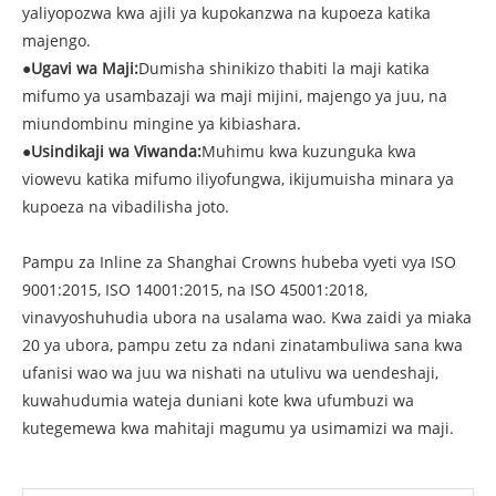
yaliyopozwa kwa ajili ya kupokanzwa na kupoeza katika
majengo.
●
Ugavi wa Maji:
Dumisha shinikizo thabiti la maji katika
mifumo ya usambazaji wa maji mijini, majengo ya juu, na
miundombinu mingine ya kibiashara.
●
Usindikaji wa Viwanda:
Muhimu kwa kuzunguka kwa
viowevu katika mifumo iliyofungwa, ikijumuisha minara ya
kupoeza na vibadilisha joto.
Pampu za Inline za Shanghai Crowns hubeba vyeti vya ISO
9001:2015, ISO 14001:2015, na ISO 45001:2018,
vinavyoshuhudia ubora na usalama wao. Kwa zaidi ya miaka
20 ya ubora, pampu zetu za ndani zinatambuliwa sana kwa
ufanisi wao wa juu wa nishati na utulivu wa uendeshaji,
kuwahudumia wateja duniani kote kwa ufumbuzi wa
kutegemewa kwa mahitaji magumu ya usimamizi wa maji.