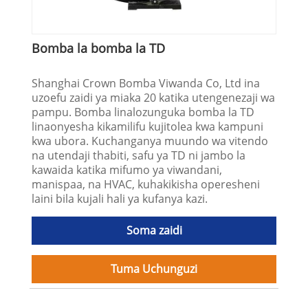
Bomba la bomba la TD
Shanghai Crown Bomba Viwanda Co, Ltd ina
uzoefu zaidi ya miaka 20 katika utengenezaji wa
pampu. Bomba linalozunguka bomba la TD
linaonyesha kikamilifu kujitolea kwa kampuni
kwa ubora. Kuchanganya muundo wa vitendo
na utendaji thabiti, safu ya TD ni jambo la
kawaida katika mifumo ya viwandani,
manispaa, na HVAC, kuhakikisha operesheni
laini bila kujali hali ya kufanya kazi.
Soma zaidi
Tuma Uchunguzi