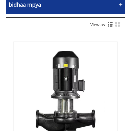
bidhaa mpya
View as