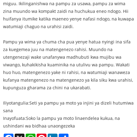
miguu. Ikilinganishwa na pampu za usawa, pampu za wima
zina muundo wa kompakt zaidi na huchukua eneo ndogo. Hii
huifanya itumike katika maeneo yenye nafasi ndogo, na kuwapa
watumiaji chaguo na urahisi zaidi.
Pampu ya wima ya chuma cha pua yenye hatua nyingi ina sifa
za kuegemea juu na matengenezo rahisi. Muundo na
utengenezaji wake unafanywa madhubuti kwa mujibu wa
viwango, kuhakikisha kuaminika na utulivu wa pampu. Wakati
huo huo, matengenezo yake ni rahisi, na watumiaji wanaweza
kufanya matengenezo na matengenezo ya kila siku kwa urahisi,
kupunguza gharama za chini na ukarabati.
Iliyotangulia:
Seti ya pampu ya moto ya injini ya dizeli hutumiwa
sana
Inayofuata:
Soko la pampu ya moto linaendelea kukua, na
ushindani wa bidhaa unaongezeka
Facebook
X
WhatsApp
Pinterest
LinkedIn
Share