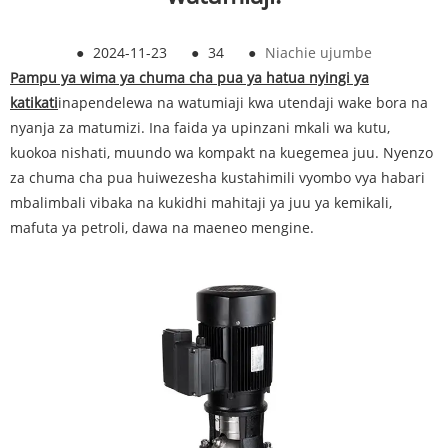
●
2024-11-23
●
34
●
Niachie ujumbe
Pampu ya wima ya chuma cha pua ya hatua nyingi ya
katikati
inapendelewa na watumiaji kwa utendaji wake bora na
nyanja za matumizi. Ina faida ya upinzani mkali wa kutu,
kuokoa nishati, muundo wa kompakt na kuegemea juu. Nyenzo
za chuma cha pua huiwezesha kustahimili vyombo vya habari
mbalimbali vibaka na kukidhi mahitaji ya juu ya kemikali,
mafuta ya petroli, dawa na maeneo mengine.