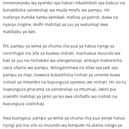
mmomonyoko wa vyombo vya habari mbalimbali vya babuzi na
kuhakikisha uendeshaji wa muda mrefu wa pampu. Hii
inafanya itumike katika kemikali, mafuta ya petroli, dawa na
nyanja zingine, ikidhi mahitaji ya juu ya watumiaji kwa
matibabu ya kati.
Pili, pampu ya wima ya chuma cha pua ya hatua nyingi ya
centrifugal ina sifa za kuokoa nishati. Inachukua muundo wa
hali ya juu na mchakato wa utengenezaji, ambayo inaboresha
sana ufanisi wa pampu. Ikilinganishwa na vifaa vya jadi vya
pampu ya maji, inaweza kubadilisha nishati ya umeme kuwa
nishati ya mitambo na kupunguza upotevu wa nishati. Hii sio tu
inapunguza gharama za uendeshaji za mtumiaji, lakini pia
inakidhi mahitaji ya jamii ya leo kwa uhifadhi wa nishati na
kupunguza uzalishaji.
Kwa kuongeza, pampu ya wima ya chuma cha pua yenye hatua
nyingi pia ina sifa za muundo wa kompakt na alama ndogo ya